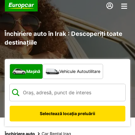
Închiriere auto în Irak : Descoperiți toate
destinațiile
Ce tip de vehicul?
Mașină
Vehicule Autoutilitare
Selectează locația preluării
Închiriere auto
Car Rental Iraq