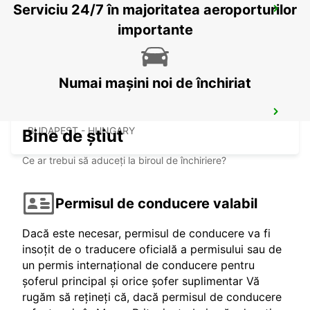
Serviciu 24/7 în majoritatea aeroporturilor
CLUJ NAPOCA AIRPORT
CLUJ NAPOCA - ROMANIA
importante
Numai mașini noi de închiriat
BUDAPEST AIRPORT TERMINAL 2B
BUDAPEST - HUNGARY
Bine de știut
Ce ar trebui să aduceți la biroul de închiriere?
Permisul de conducere valabil
Dacă este necesar, permisul de conducere va fi
insoțit de o traducere oficială a permisului sau de
un permis internațional de conducere pentru
șoferul principal și orice șofer suplimentar Vă
rugăm să rețineți că, dacă permisul de conducere