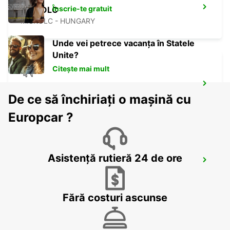
Înscrie-te gratuit
MISKOLC
MISKOLC - HUNGARY
Unde vei petrece vacanța în Statele
Unite?
Citește mai mult
KOSICE AIRPORT
De ce să închiriați o mașină cu
KOSICE - SLOVAK REPUBLIC
Europcar ?
Asistență rutieră 24 de ore
KECSKEMET
KECSKEMET - HUNGARY
Fără costuri ascunse