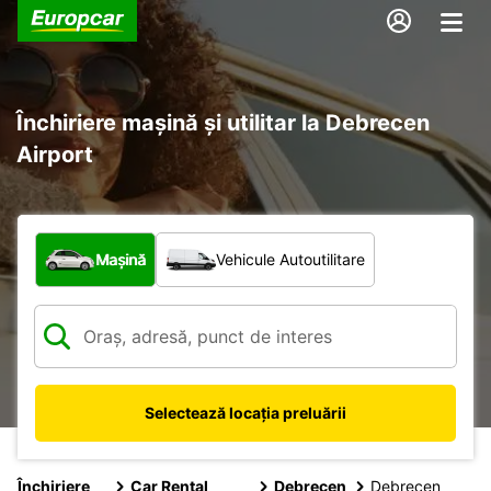
Închiriere mașină și utilitar la Debrecen
Airport
Ce tip de vehicul?
Mașină
Vehicule Autoutilitare
Selectează locația preluării
Închiriere
Car Rental
Debrecen
Debrecen