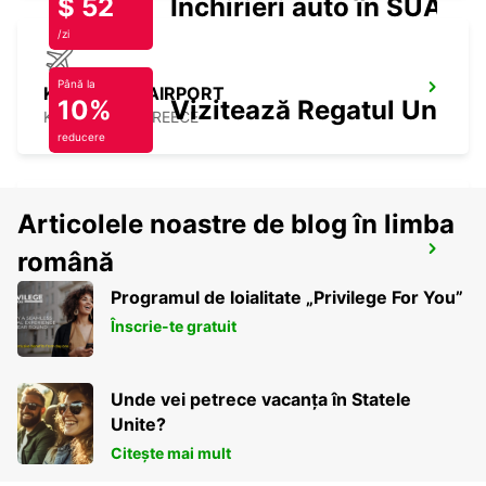
$ 52
Închirieri auto în SUA
/zi
Până la
KEFALONIA AIRPORT
10%
Vizitează Regatul Unit
KEFALONIA - GREECE
reducere
Articolele noastre de blog în limba
PATRA AIRPORT ARAXOS
română
PATRA - GREECE
Programul de loialitate „Privilege For You”
Înscrie-te gratuit
Unde vei petrece vacanța în Statele
Unite?
Citește mai mult