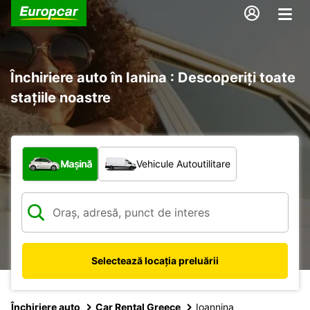
Închiriere auto în Ianina : Descoperiți toate
stațiile noastre
Ce tip de vehicul?
Mașină
Vehicule Autoutilitare
Selectează locația preluării
Închiriere auto
Car Rental Greece
Ioannina