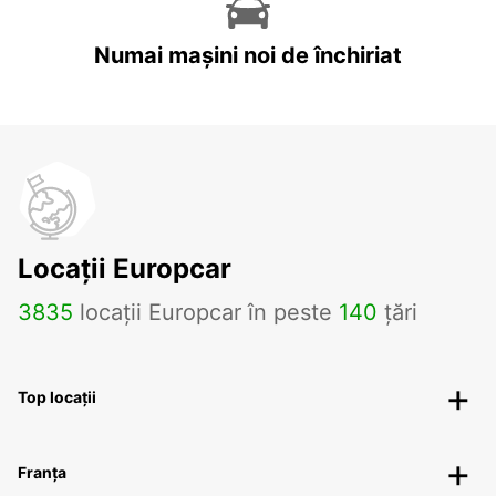
Numai mașini noi de închiriat
Locații Europcar
3835
locații Europcar în peste
140
țări
Top locații
Franța