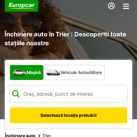
Închiriere auto în Trier : Descoperiți toate
stațiile noastre
Ce tip de vehicul?
Mașină
Vehicule Autoutilitare
Selectează locația preluării
Închiriere auto
Trier