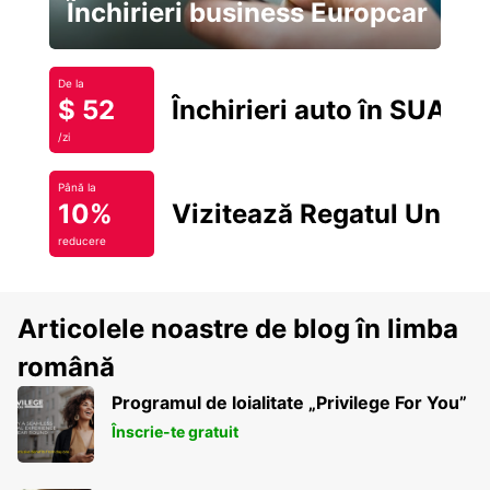
Închirieri business Europcar
De la
$ 52
Închirieri auto în SUA
/zi
Până la
10%
Vizitează Regatul Unit
reducere
Articolele noastre de blog în limba
română
Programul de loialitate „Privilege For You”
Înscrie-te gratuit