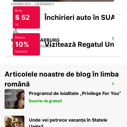
HAMBURG - GERMANY
De la
$ 52
Închirieri auto în SUA
/zi
Până la
HAMBURG HARBURG
10%
Vizitează Regatul Unit
HAMBURG - GERMANY
reducere
Articolele noastre de blog în limba
HAMBURG BERGEDORF NEW FROM 1 10
română
26
Programul de loialitate „Privilege For You”
HAMBURG - GERMANY
Înscrie-te gratuit
Unde vei petrece vacanța în Statele
Unite?