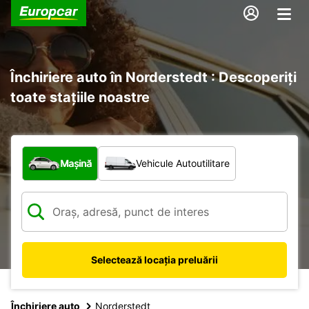
Închiriere auto în Norderstedt : Descoperiți
toate stațiile noastre
Ce tip de vehicul?
Mașină
Vehicule Autoutilitare
Selectează locația preluării
Închiriere auto
Norderstedt