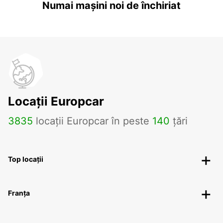
Numai mașini noi de închiriat
Locații Europcar
3835
locații Europcar în peste
140
țări
Top locații
Franța