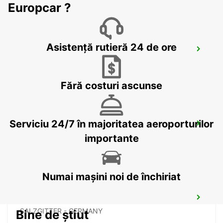
Europcar ?
Asistență rutieră 24 de ore
BRAUNSCHWEIG NORD VW FS
BRAUNSCHWEIG - GERMANY
Fără costuri ascunse
Serviciu 24/7 în majoritatea aeroporturilor
HALLE SAALE
HALLE SAALE - GERMANY
importante
Numai mașini noi de închiriat
SALZGITTER
SALZGITTER - GERMANY
Bine de știut