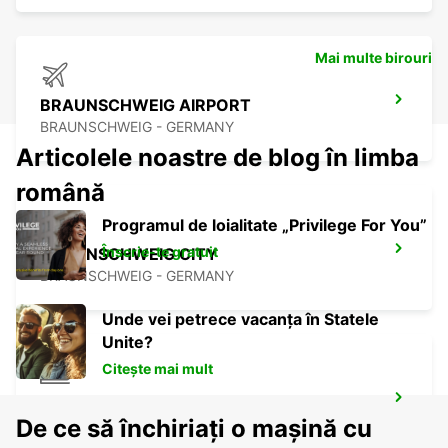
Mai multe birouri
BRAUNSCHWEIG AIRPORT
BRAUNSCHWEIG - GERMANY
Articolele noastre de blog în limba
română
Programul de loialitate „Privilege For You”
Înscrie-te gratuit
BRAUNSCHWEIG CITY
BRAUNSCHWEIG - GERMANY
Unde vei petrece vacanța în Statele
Unite?
Citește mai mult
BRAUNSCHWEIG MAIN STATION
De ce să închiriați o mașină cu
BRAUNSCHWEIG - GERMANY