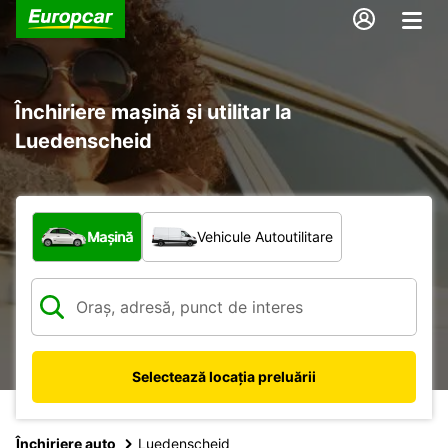
Închiriere mașină și utilitar la
Luedenscheid
Ce tip de vehicul?
Mașină
Vehicule Autoutilitare
Selectează locația preluării
Închiriere auto
Luedenscheid