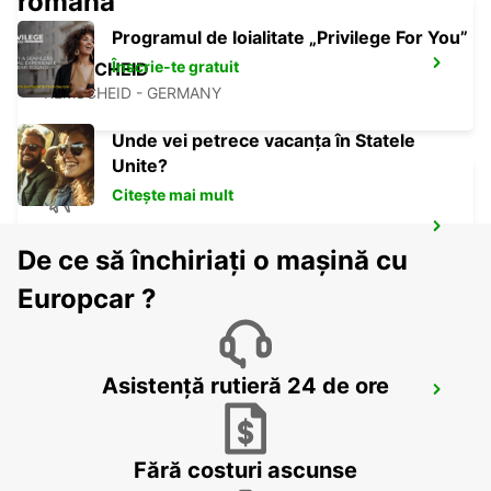
română
Programul de loialitate „Privilege For You”
Înscrie-te gratuit
REMSCHEID
REMSCHEID - GERMANY
Unde vei petrece vacanța în Statele
Unite?
Citește mai mult
DORTMUND AIRPORT
De ce să închiriați o mașină cu
DORTMUND - GERMANY
Europcar ?
Asistență rutieră 24 de ore
WUPPERTAL
WUPPERTAL - GERMANY
Fără costuri ascunse