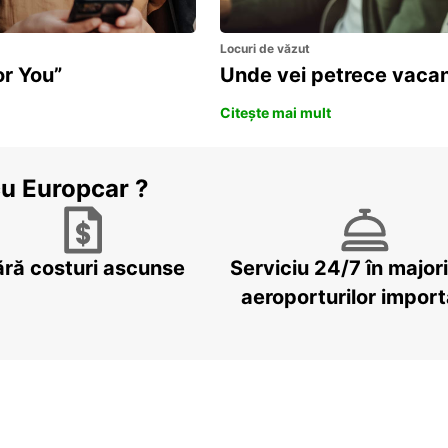
Locuri de văzut
or You”
Unde vei petrece vacan
Citește mai mult
cu Europcar ?
ără costuri ascunse
Serviciu 24/7 în major
aeroporturilor impor