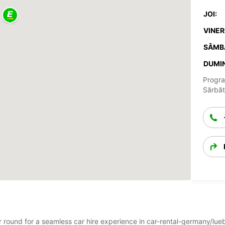
JOI:
VINERI
SÂMB
DUMIN
Progra
Sărbăto
ear round for a seamless car hire experience in car-rental-germany/l