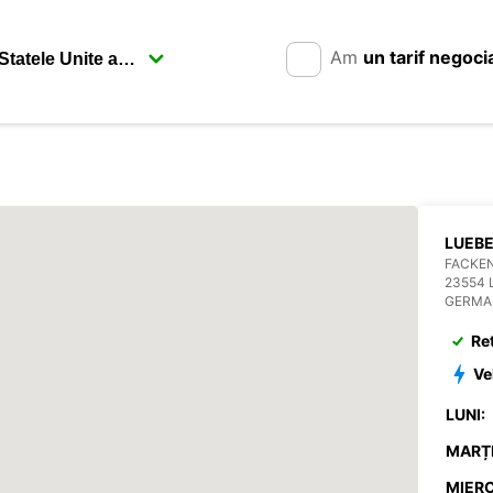
Am
un tarif negoci
LUEB
FACKEN
23554 
GERMA
Re
Ve
LUNI:
MARȚI
MIERC