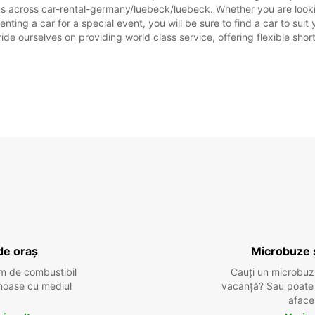
ns across car-rental-germany/luebeck/luebeck. Whether you are looking
nting a car for a special event, you will be sure to find a car to s
ide ourselves on providing world class service, offering flexible short
de oraș
Microbuze 
m de combustibil
Cauți un microbuz
tenoase cu mediul
vacanță? Sau poate o
aface