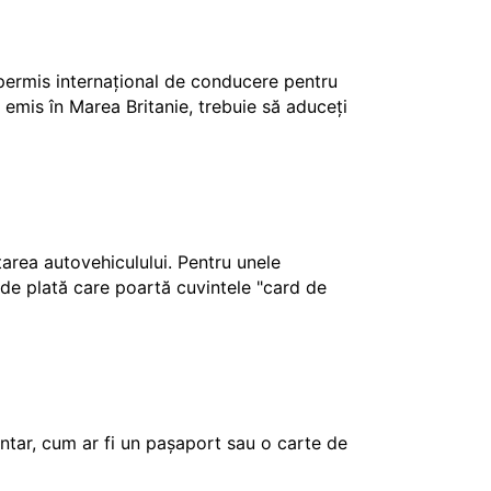
 permis internațional de conducere pentru
 emis în Marea Britanie, trebuie să aduceți
ctarea autovehiculului. Pentru unele
e de plată care poartă cuvintele "card de
tar, cum ar fi un pașaport sau o carte de