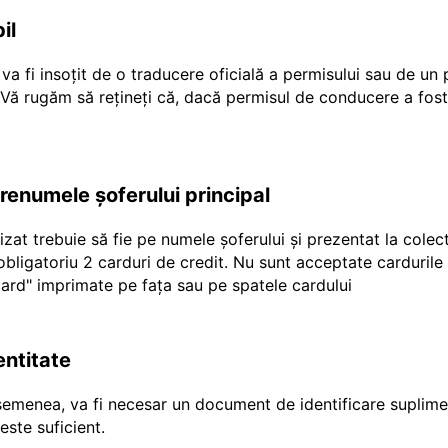
il
a fi insoțit de o traducere oficială a permisului sau de un
r Vă rugăm să rețineți că, dacă permisul de conducere a fost
prenumele șoferului principal
ilizat trebuie să fie pe numele șoferului și prezentat la cole
e obligatoriu 2 carduri de credit. Nu sunt acceptate carduril
"ecard" imprimate pe fața sau pe spatele cardului
entitate
emenea, va fi necesar un document de identificare suplimen
ste suficient.