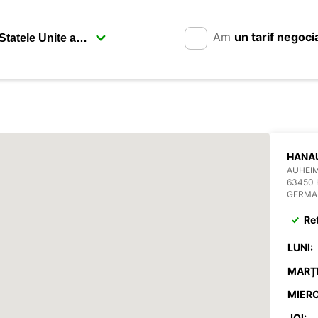
Am
un tarif negoci
HANAU
AUHEIM
63450
GERMA
Re
LUNI:
MARȚI
MIERC
JOI: