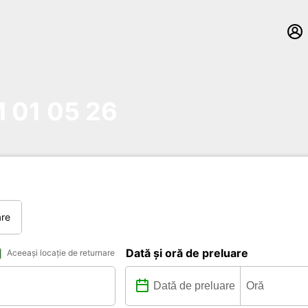
01 05 26
are
Dată și oră de preluare
Aceeași locație de returnare