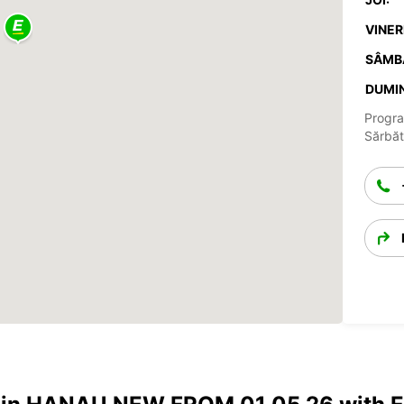
VINERI
SÂMB
DUMIN
Progra
Sărbăto