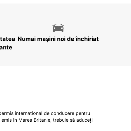
itatea
Numai mașini noi de închiriat
tante
 permis internațional de conducere pentru
 emis în Marea Britanie, trebuie să aduceți