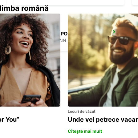
n limba română
FRANKFURT AIRPORT TERMINAL 3
FRANKFURT AM MAIN - GERMANY
Locuri de văzut
or You”
Unde vei petrece vacan
Citește mai mult