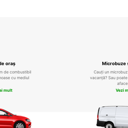
de oraș
Microbuze 
m de combustibil
Cauți un microbuz
tenoase cu mediul
vacanță? Sau poate o
aface
ai mult
Vezi m