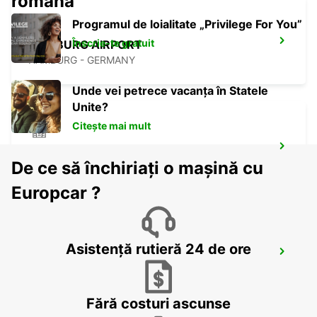
română
Programul de loialitate „Privilege For You”
Înscrie-te gratuit
HAMBURG AIRPORT
HAMBURG - GERMANY
Unde vei petrece vacanța în Statele
Unite?
Citește mai mult
HAMBURG HARBURG
De ce să închiriați o mașină cu
HAMBURG - GERMANY
Europcar ?
Asistență rutieră 24 de ore
NORDERSTEDT
NORDERSTEDT - GERMANY
Fără costuri ascunse