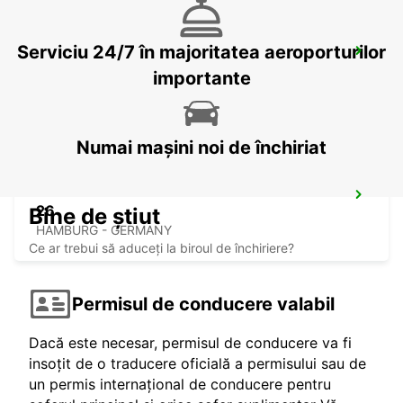
Serviciu 24/7 în majoritatea aeroporturilor
NORDERSTEDT NEW FROM 01 01 2027
NORDERSTEDT - GERMANY
importante
Numai mașini noi de închiriat
HAMBURG BERGEDORF NEW FROM 1 10
26
Bine de știut
HAMBURG - GERMANY
Ce ar trebui să aduceți la biroul de închiriere?
Permisul de conducere valabil
Dacă este necesar, permisul de conducere va fi
insoțit de o traducere oficială a permisului sau de
un permis internațional de conducere pentru