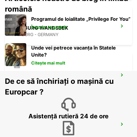
română
Programul de loialitate „Privilege For You”
Înscrie-te gratuit
HAMBURG WANDSBEK
HAMBURG - GERMANY
Unde vei petrece vacanța în Statele
Unite?
Citește mai mult
HAMBURG BERGEDORF NEW FROM 1 10
De ce să închiriați o mașină cu
26
HAMBURG - GERMANY
Europcar ?
Asistență rutieră 24 de ore
HAMBURG AIRPORT
HAMBURG - GERMANY