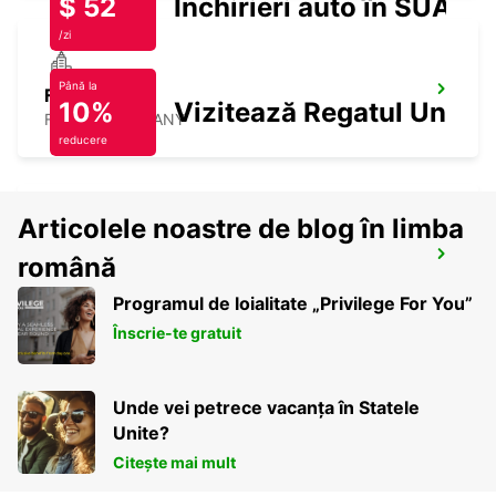
$ 52
Închirieri auto în SUA
/zi
Până la
FULDA
10%
Vizitează Regatul Unit
FULDA - GERMANY
reducere
Articolele noastre de blog în limba
DIEZ
română
DIEZ/LAHN - GERMANY
Programul de loialitate „Privilege For You”
Înscrie-te gratuit
Unde vei petrece vacanța în Statele
Unite?
Citește mai mult