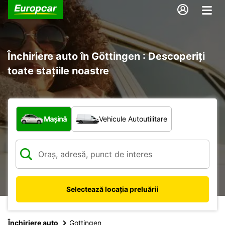
Închiriere auto în Göttingen : Descoperiți
toate stațiile noastre
Ce tip de vehicul?
Mașină
Vehicule Autoutilitare
Selectează locația preluării
Închiriere auto
Gottingen