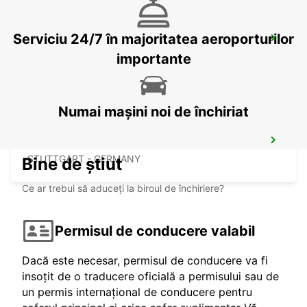
Serviciu 24/7 în majoritatea aeroporturilor
HEIDENHEIM
HEIDENHEIM - GERMANY
importante
Numai mașini noi de închiriat
STUTTGART MAIN STATION
STUTTGART - GERMANY
Bine de știut
Ce ar trebui să aduceți la biroul de închiriere?
Permisul de conducere valabil
Dacă este necesar, permisul de conducere va fi
insoțit de o traducere oficială a permisului sau de
un permis internațional de conducere pentru