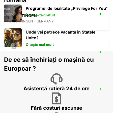
română
Programul de loialitate „Privilege For You”
Înscrie-te gratuit
NUERTINGEN
NUERTINGEN - GERMANY
Unde vei petrece vacanța în Statele
Unite?
Citește mai mult
WAIBLINGEN
De ce să închiriați o mașină cu
WAIBLINGEN - GERMANY
Europcar ?
Asistență rutieră 24 de ore
STUTTGART AIRPORT
STUTTGART - GERMANY
Fără costuri ascunse