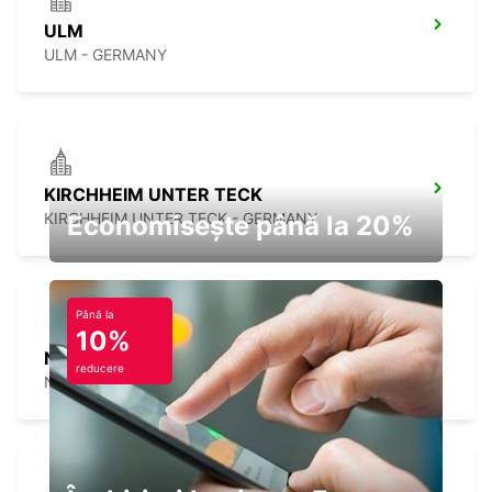
ULM
ULM - GERMANY
KIRCHHEIM UNTER TECK
KIRCHHEIM UNTER TECK - GERMANY
Economisește până la 20%
Până la
10%
NUERTINGEN
reducere
NUERTINGEN - GERMANY