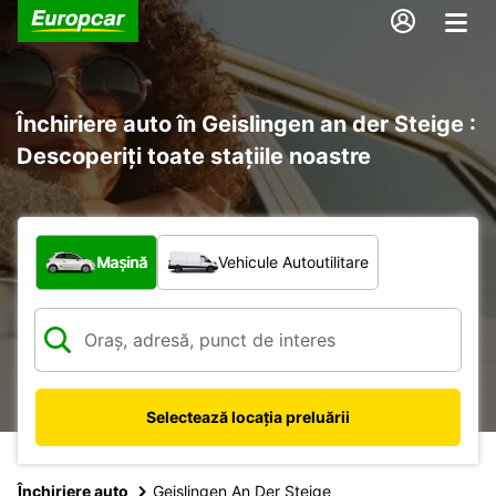
Închiriere auto în Geislingen an der Steige :
Descoperiți toate stațiile noastre
Ce tip de vehicul?
Mașină
Vehicule Autoutilitare
Selectează locația preluării
Închiriere auto
Geislingen An Der Steige