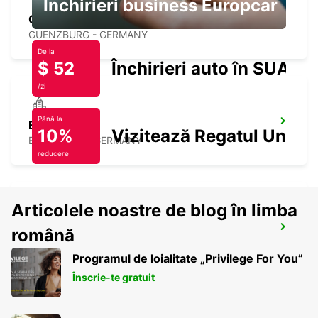
Închirieri business Europcar
GUENZBURG
GUENZBURG - GERMANY
De la
$ 52
Închirieri auto în SUA
/zi
Până la
ESSLINGEN
10%
Vizitează Regatul Unit
ESSLINGEN - GERMANY
reducere
Articolele noastre de blog în limba
WAIBLINGEN
română
WAIBLINGEN - GERMANY
Programul de loialitate „Privilege For You”
Înscrie-te gratuit