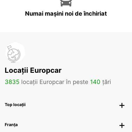
Numai mașini noi de închiriat
Locații Europcar
3835
locații Europcar în peste
140
țări
Top locații
Franța