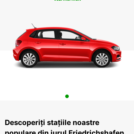
Descoperiți stațiile noastre
populare din jurul Friedrichshafen