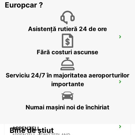
TAEGERWILEN - SWITZERLAND
Europcar ?
Asistență rutieră 24 de ore
UEBERLINGEN
UEBERLINGEN - GERMANY
Fără costuri ascunse
Serviciu 24/7 în majoritatea aeroporturilor
ST GALLEN VADIANSTRASSE
importante
ST. GALLEN - SWITZERLAND
Numai mașini noi de închiriat
APPENZELL
Bine de știut
APPENZELL - SWITZERLAND