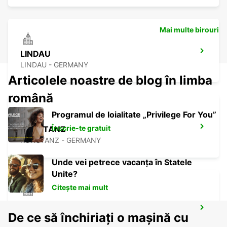
Mai multe birouri
LINDAU
LINDAU - GERMANY
Articolele noastre de blog în limba
română
Programul de loialitate „Privilege For You”
Înscrie-te gratuit
KONSTANZ
KONSTANZ - GERMANY
Unde vei petrece vacanța în Statele
Unite?
Citește mai mult
TAEGERWILEN EGLOFF BREAKDOWN
De ce să închiriați o mașină cu
SERV