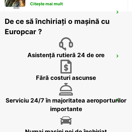
Citește mai mult
ERDING
De ce să închiriați o mașină cu
ERDING - GERMANY
Europcar ?
Asistență rutieră 24 de ore
LINZ AIRPORT
LINZ-HOERSCHING - AUSTRIA
Fără costuri ascunse
Serviciu 24/7 în majoritatea aeroporturilor
LANDSHUT ST. WOLFGANG
LANDSHUT - GERMANY
importante
Numai mașini noi de închiriat