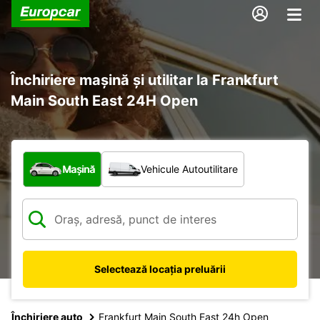
Închiriere mașină și utilitar la Frankfurt
Main South East 24H Open
Ce tip de vehicul?
Mașină
Vehicule Autoutilitare
Selectează locația preluării
Închiriere auto
Frankfurt Main South East 24h Open