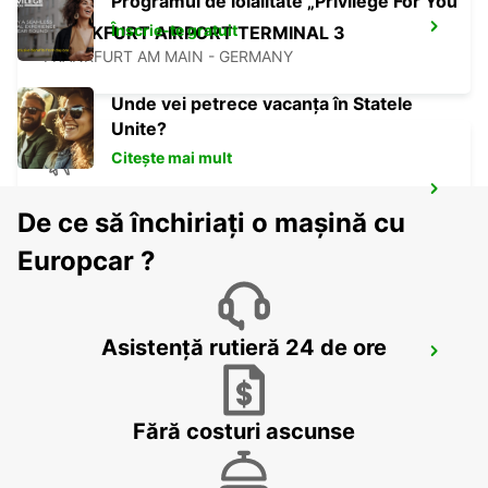
Programul de loialitate „Privilege For You”
Înscrie-te gratuit
FRANKFURT AIRPORT TERMINAL 3
FRANKFURT AM MAIN - GERMANY
Unde vei petrece vacanța în Statele
Unite?
Citește mai mult
FRANKFURT AIRPORT TERMINAL 1
De ce să închiriați o mașină cu
FRANKFURT AM MAIN - GERMANY
Europcar ?
Asistență rutieră 24 de ore
BAD HOMBURG
BAD HOMBURG - GERMANY
Fără costuri ascunse