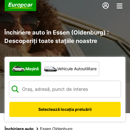
Închiriere auto în Essen (Oldenburg) :
Descoperiți toate stațiile noastre
Ce tip de vehicul?
Mașină
Vehicule Autoutilitare
Selectează locația preluării
Închiriere auto
Essen Oldenburg