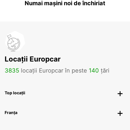
Numai mașini noi de închiriat
Locații Europcar
3835
locații Europcar în peste
140
țări
Top locații
Franța