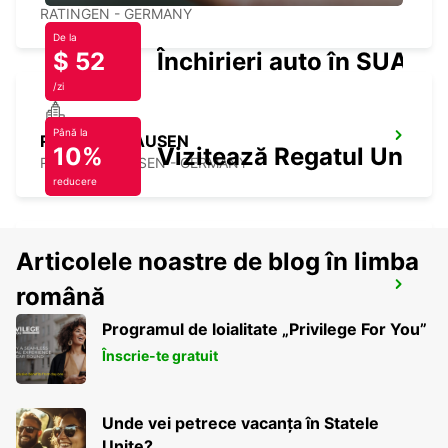
RATINGEN - GERMANY
De la
$ 52
Închirieri auto în SUA
/zi
Până la
RECKLINGHAUSEN
10%
Vizitează Regatul Unit
RECKLINGHAUSEN - GERMANY
reducere
Articolele noastre de blog în limba
HERNE
română
HERNE - GERMANY
Programul de loialitate „Privilege For You”
Înscrie-te gratuit
Unde vei petrece vacanța în Statele
Unite?