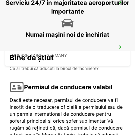
Serviciu 24/7 în majoritatea aeroporturilor
DUSSELDORF MAIN STATION
DUESSELDORF - GERMANY
importante
Numai mașini noi de închiriat
DUSSELDORF AIRPORT
DUESSELDORF - GERMANY
Bine de știut
Ce ar trebui să aduceți la biroul de închiriere?
Permisul de conducere valabil
Dacă este necesar, permisul de conducere va fi
insoțit de o traducere oficială a permisului sau de
un permis internațional de conducere pentru
șoferul principal și orice șofer suplimentar Vă
rugăm să rețineți că, dacă permisul de conducere
a fost emis în Marea Britanie, trebuie să aduceți