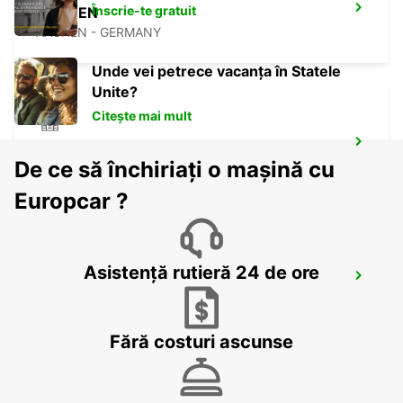
Înscrie-te gratuit
AACHEN
AACHEN - GERMANY
Unde vei petrece vacanța în Statele
Unite?
Citește mai mult
KREFELD
De ce să închiriați o mașină cu
KREFELD - GERMANY
Europcar ?
Asistență rutieră 24 de ore
DUSSELDORF CITY
DUESSELDORF - GERMANY
Fără costuri ascunse