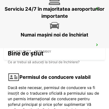
Serviciu 24/7 în majoritatea aeroporturilor
HOF
HOF / SAALE - GERMANY
importante
Numai mașini noi de închiriat
LEIPZIG HALLE AIRPORT
SCHKEUDITZ - GERMANY
Bine de știut
Ce ar trebui să aduceți la biroul de închiriere?
Permisul de conducere valabil
Dacă este necesar, permisul de conducere va fi
insoțit de o traducere oficială a permisului sau de
un permis internațional de conducere pentru
șoferul principal și orice șofer suplimentar Vă