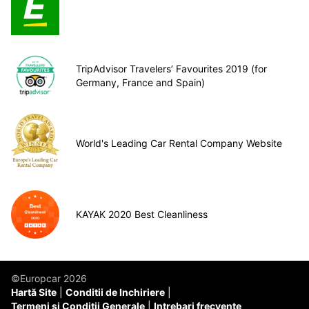
TripAdvisor Travelers’ Favourites 2019 (for
Germany, France and Spain)
World's Leading Car Rental Company Website
KAYAK 2020 Best Cleanliness
©Europcar 2026
Hartă Site
Conditii de Inchiriere
Termeni și Condiții Generale
Intrebari frecvente