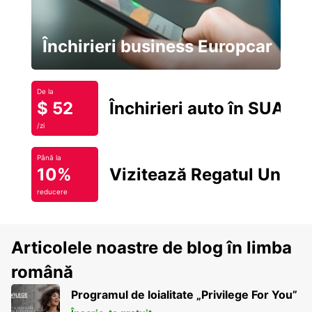
Închirieri business Europcar
De la
$ 52
Închirieri auto în SUA
/zi
Până la
10%
Vizitează Regatul Unit
reducere
Articolele noastre de blog în limba
română
Programul de loialitate „Privilege For You”