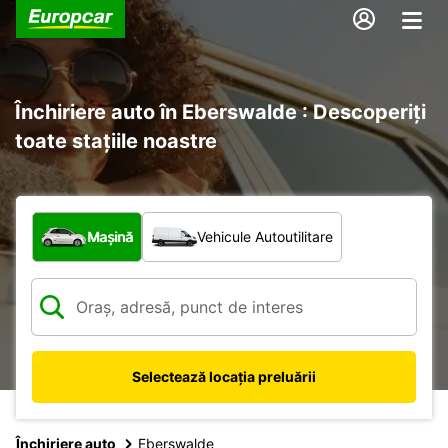
Închiriere auto în Eberswalde : Descoperiți
toate stațiile noastre
Ce tip de vehicul?
Mașină
Vehicule Autoutilitare
Selectează locația preluării
Închiriere auto
Eberswalde