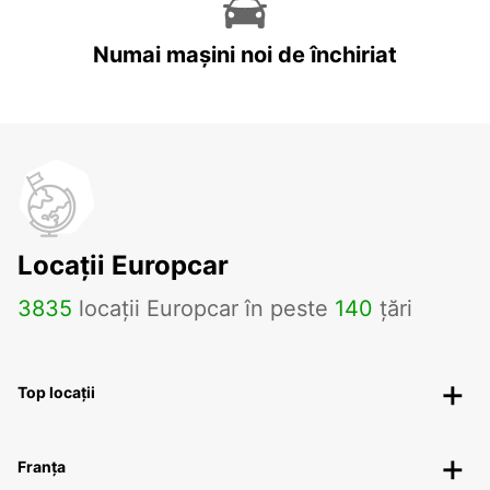
Numai mașini noi de închiriat
Locații Europcar
3835
locații Europcar în peste
140
țări
Top locații
Franța