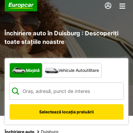
Închiriere auto în Duisburg : Descoperiți
toate stațiile noastre
Ce tip de vehicul?
Mașină
Vehicule Autoutilitare
Selectează locația preluării
Închiriere auto
Duisburg