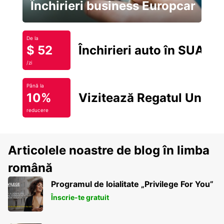
Închirieri business Europcar
De la
$ 52
Închirieri auto în SUA
/zi
Până la
10%
Vizitează Regatul Unit
reducere
Articolele noastre de blog în limba
română
Programul de loialitate „Privilege For You”
Înscrie-te gratuit