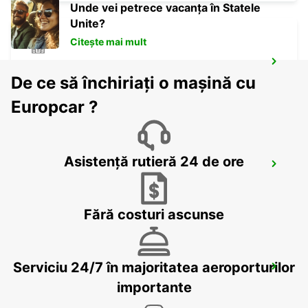
Unde vei petrece vacanța în Statele
Unite?
Citește mai mult
OLDENBURG
De ce să închiriați o mașină cu
OLDENBURG / OLDENBURG - GERMANY
Europcar ?
Asistență rutieră 24 de ore
WILHELMSHAVEN
WILHELMSHAVEN - GERMANY
Fără costuri ascunse
Serviciu 24/7 în majoritatea aeroporturilor
MINDEN
MINDEN - GERMANY
importante