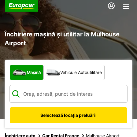
Închiriere mașină și utilitar la Mulhouse
Airport
Ce tip de vehicul?
Mașină
Vehicule Autoutilitare
Selectează locația preluării
Închiriere auto
Car Rental France
Mulhouse Airport