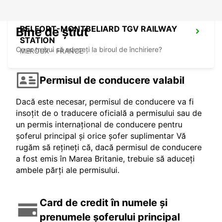
BELFORT-MONTBELIARD TGV RAILWAY
Bine de știut
STATION
Ce ar trebui să aduceți la biroul de închiriere?
MEROUX - FRANCE
Permisul de conducere valabil
Dacă este necesar, permisul de conducere va fi
insoțit de o traducere oficială a permisului sau de
un permis internațional de conducere pentru
șoferul principal și orice șofer suplimentar Vă
rugăm să rețineți că, dacă permisul de conducere
a fost emis în Marea Britanie, trebuie să aduceți
ambele părți ale permisului.
Card de credit în numele și
prenumele șoferului principal