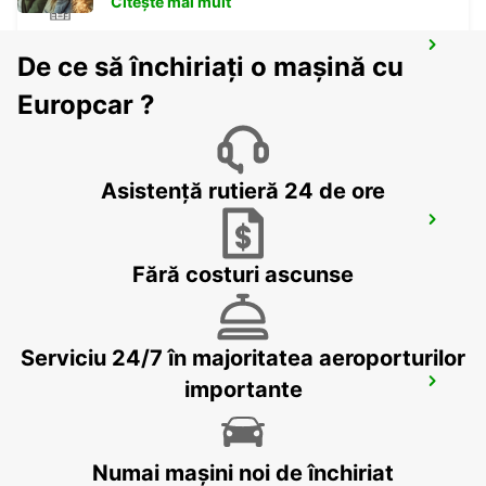
Citește mai mult
PRATTELN GERBER BREAKDOWN
De ce să închiriați o mașină cu
SERVICE
PRATTELN - SWITZERLAND
Europcar ?
Asistență rutieră 24 de ore
OLTEN PARKING NEUHARD
OLTEN - SWITZERLAND
Fără costuri ascunse
Serviciu 24/7 în majoritatea aeroporturilor
SOLOTHURN ZUCHWIL AUTO WEBER
importante
ZUCHWIL - SWITZERLAND
Numai mașini noi de închiriat