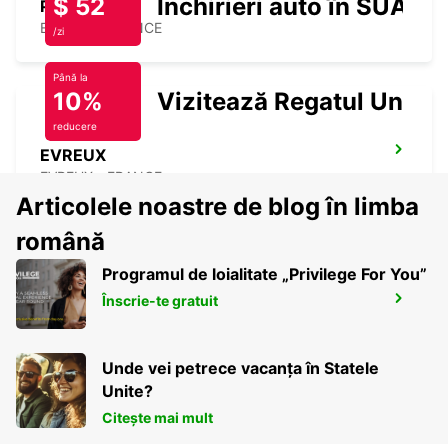
$ 52
Închirieri auto în SUA
POINT
EVREUX - FRANCE
/zi
Până la
10%
Vizitează Regatul Unit
reducere
EVREUX
EVREUX - FRANCE
Articolele noastre de blog în limba
română
Programul de loialitate „Privilege For You”
Înscrie-te gratuit
LE HAVRE NORTH
LE HAVRE - FRANCE
Unde vei petrece vacanța în Statele
Unite?
Citește mai mult