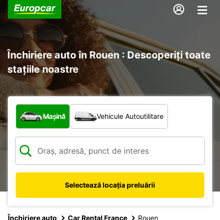
Închiriere auto în Rouen : Descoperiți toate
stațiile noastre
Ce tip de vehicul?
Mașină
Vehicule Autoutilitare
Selectează locația preluării
Închiriere auto
Car Rental France
Rouen