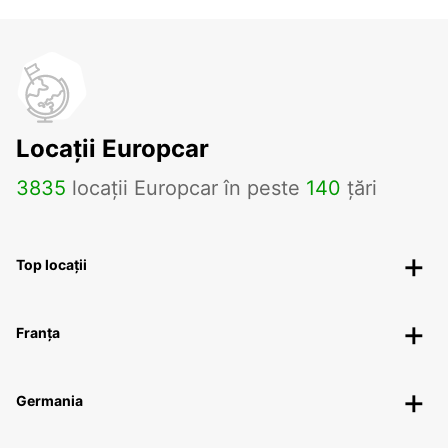
Locații Europcar
3835
locații Europcar în peste
140
țări
Top locații
Franța
Germania