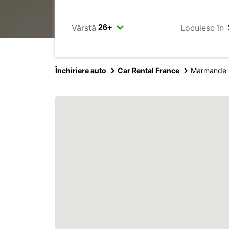
Vârstă
Locuiesc în
Închiriere auto
Car Rental France
Marmande R