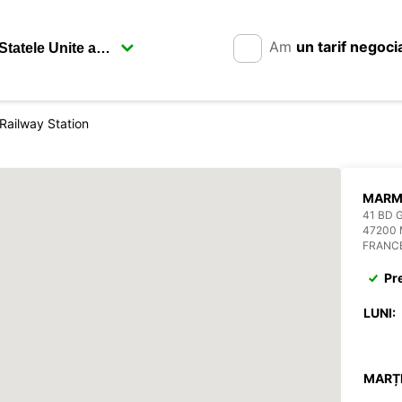
Am
un tarif negoci
ailway Station
MARM
41 BD
47200
FRANC
Pr
LUNI:
MARȚI