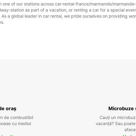
om one of our stations across car-rental-france/marmande/marmande-r
y-station as part of a vacation, or renting a car for a special event,
 a global leader in car rental, we pride ourselves on providing world
es.
de oraș
Microbuze 
m de combustibil
Cauți un microbuz
tenoase cu mediul
vacanță? Sau poate o
aface