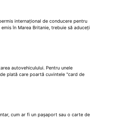
 permis internațional de conducere pentru
 emis în Marea Britanie, trebuie să aduceți
ctarea autovehiculului. Pentru unele
e de plată care poartă cuvintele "card de
tar, cum ar fi un pașaport sau o carte de