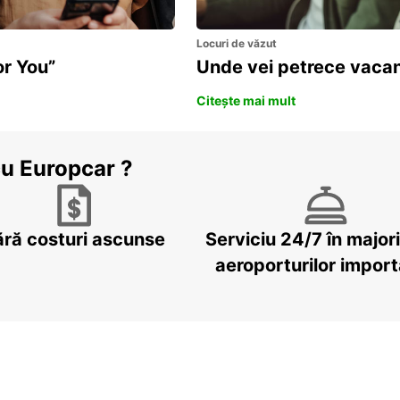
Locuri de văzut
or You”
Unde vei petrece vacan
Citește mai mult
cu Europcar ?
ără costuri ascunse
Serviciu 24/7 în major
aeroporturilor impor