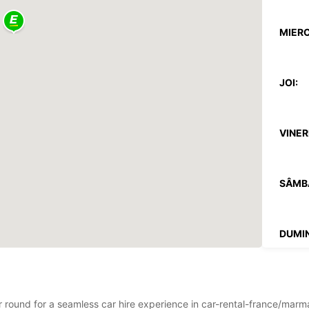
MIERC
JOI:
VINERI
SÂMB
DUMIN
*Cu ta
Progra
Sărbăto
ear round for a seamless car hire experience in car-rental-france/m