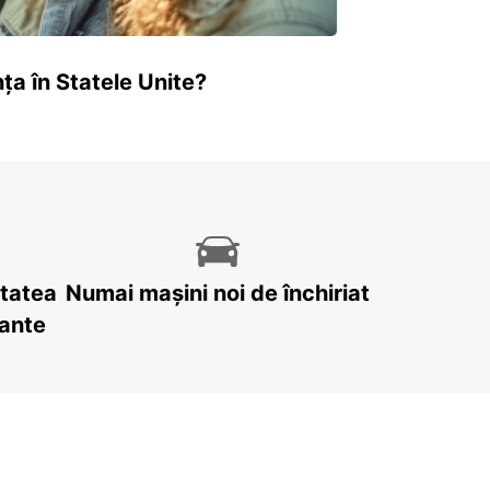
ța în Statele Unite?
itatea
Numai mașini noi de închiriat
tante