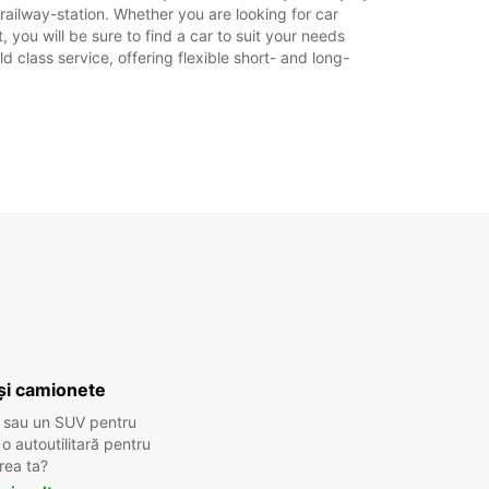
ailway-station. Whether you are looking for car
+33 (0) 553208282
 you will be sure to find a car to suit your needs
 class service, offering flexible short- and long-
Itinerariu
și camionete
 sau un SUV pentru
 autoutilitară pentru
rea ta?