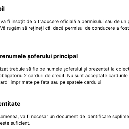
il
a fi insoțit de o traducere oficială a permisului sau de un
r Vă rugăm să rețineți că, dacă permisul de conducere a fost
prenumele șoferului principal
ilizat trebuie să fie pe numele șoferului și prezentat la cole
e obligatoriu 2 carduri de credit. Nu sunt acceptate carduril
"ecard" imprimate pe fața sau pe spatele cardului
entitate
emenea, va fi necesar un document de identificare suplimen
ste suficient.