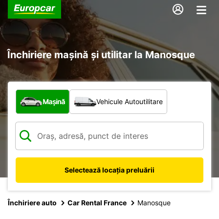
Închiriere mașină și utilitar la Manosque
Ce tip de vehicul?
Mașină
Vehicule Autoutilitare
Selectează locația preluării
Închiriere auto
Car Rental France
Manosque