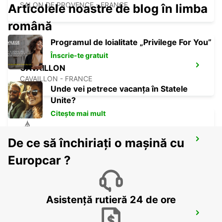
SALON DE PROVENCE - FRANCE
Articolele noastre de blog în limba
română
Programul de loialitate „Privilege For You”
Înscrie-te gratuit
CAVAILLON
CAVAILLON - FRANCE
Unde vei petrece vacanța în Statele
Unite?
Citește mai mult
De ce să închiriați o mașină cu
AUBAGNE
AUBAGNE - FRANCE
Europcar ?
Asistență rutieră 24 de ore
MARSEILLE AIRPORT