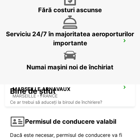
MARIGNANE - FRANCE
Fără costuri ascunse
Serviciu 24/7 în majoritatea aeroporturilor
DRAGUIGNAN
importante
DRAGUIGNAN - FRANCE
Numai mașini noi de închiriat
MARSEILLE ARNAVAUX
Bine de știut
MARSEILLE - FRANCE
Ce ar trebui să aduceți la biroul de închiriere?
Permisul de conducere valabil
Dacă este necesar, permisul de conducere va fi