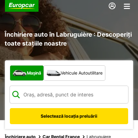
Închiriere auto în Labruguière : Descoperiți
toate stațiile noastre
Ce tip de vehicul?
Mașină
Vehicule Autoutilitare
Selectează locația preluării
Închiriere auto
Car Rental France
Labruguiere