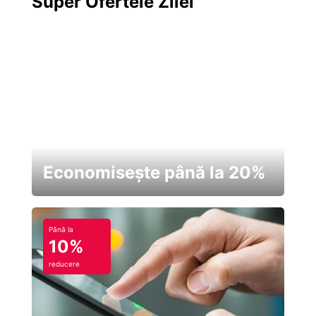
Super Ofertele Zilei
Economisește până la 20%
Până la
10%
reducere