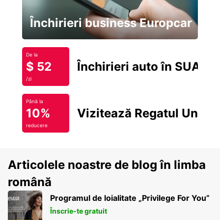
Închirieri business Europcar
De la
$ 52
Închirieri auto în SUA
/zi
Până la
10%
Vizitează Regatul Unit
reducere
Articolele noastre de blog în limba
română
Programul de loialitate „Privilege For You”
Înscrie-te gratuit