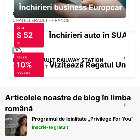
Închirieri business Europcar
CHATELLERAULT
CHATELLERAULT - FRANCE
De la
$ 52
Închirieri auto în SUA
/zi
Până la
CHATELLERAULT RAILWAY STATION
10%
Vizitează Regatul Unit
CHATELLERAULT - FRANCE
reducere
Articolele noastre de blog în limba
CHAUVIGNY
română
CHAUVIGNY - FRANCE
Programul de loialitate „Privilege For You”
Înscrie-te gratuit