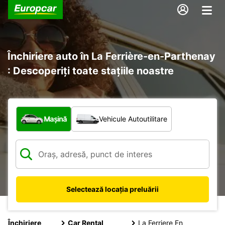
Închiriere auto în La Ferrière-en-Parthenay
: Descoperiți toate stațiile noastre
Ce tip de vehicul?
Mașină
Vehicule Autoutilitare
Selectează locația preluării
Închiriere
Car Rental
La Ferriere En