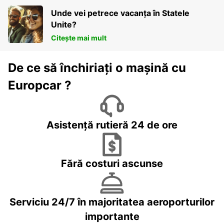
Unde vei petrece vacanța în Statele
Unite?
Citește mai mult
De ce să închiriați o mașină cu
Europcar ?
Asistență rutieră 24 de ore
Fără costuri ascunse
Serviciu 24/7 în majoritatea aeroporturilor
importante