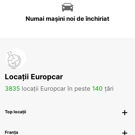
Numai mașini noi de închiriat
Locații Europcar
3835
locații Europcar în peste
140
țări
Top locații
Franța