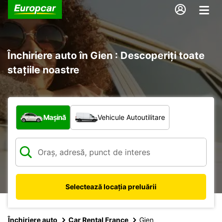
Închiriere auto în Gien : Descoperiți toate
stațiile noastre
Ce tip de vehicul?
Mașină
Vehicule Autoutilitare
Selectează locația preluării
Închiriere auto
Car Rental France
Gien