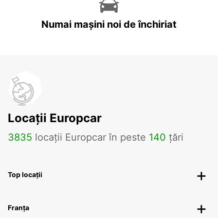
Numai mașini noi de închiriat
Locații Europcar
3835
locații Europcar în peste
140
țări
Top locații
Franța