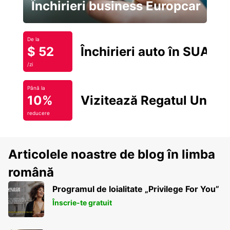
Închirieri business Europcar
De la
$ 52
Închirieri auto în SUA
/zi
Până la
10%
Vizitează Regatul Unit
reducere
Articolele noastre de blog în limba
română
Programul de loialitate „Privilege For You”
Înscrie-te gratuit