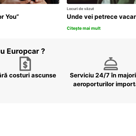
Locuri de văzut
or You”
Unde vei petrece vacan
Citește mai mult
cu Europcar ?
ără costuri ascunse
Serviciu 24/7 în major
aeroporturilor impor