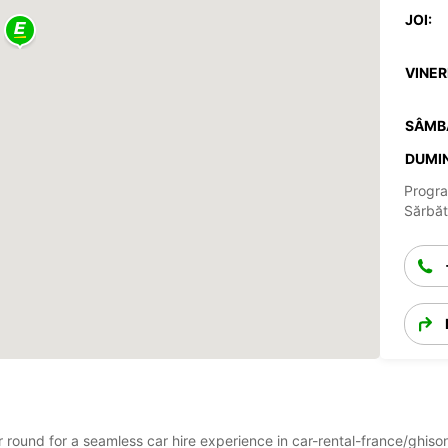
JOI:
VINERI
SÂMB
DUMIN
Progra
Sărbăto
ar round for a seamless car hire experience in car-rental-france/ghi