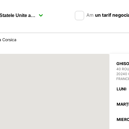
Am
un tarif negoci
a Corsica
GHIS
40 ROU
20240
FRANC
LUNI:
MARȚI
MIERC