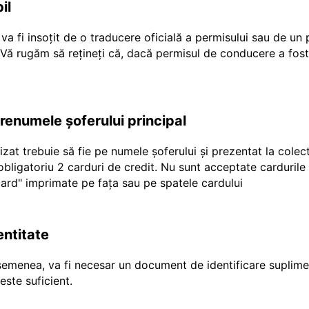
il
a fi insoțit de o traducere oficială a permisului sau de un
r Vă rugăm să rețineți că, dacă permisul de conducere a fost
prenumele șoferului principal
ilizat trebuie să fie pe numele șoferului și prezentat la cole
e obligatoriu 2 carduri de credit. Nu sunt acceptate carduril
"ecard" imprimate pe fața sau pe spatele cardului
entitate
emenea, va fi necesar un document de identificare suplimen
ste suficient.