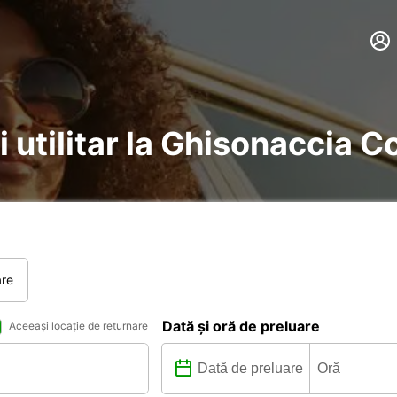
i utilitar la Ghisonaccia C
are
Dată și oră de preluare
Aceeași locație de returnare