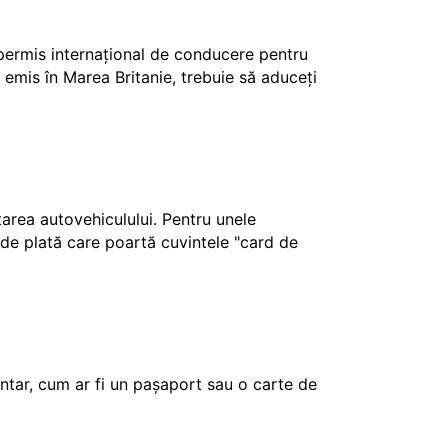
 permis internațional de conducere pentru
 emis în Marea Britanie, trebuie să aduceți
ctarea autovehiculului. Pentru unele
e de plată care poartă cuvintele "card de
tar, cum ar fi un pașaport sau o carte de