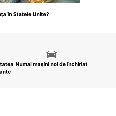
ța în Statele Unite?
itatea
Numai mașini noi de închiriat
tante