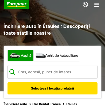
Închiriere auto în Étaules : Descoperiți
toate stațiile noastre
Ce tip de vehicul?
Mașină
Vehicule Autoutilitare
Selectează locația preluării
Închiriere auto
Car Rental France
Etaules