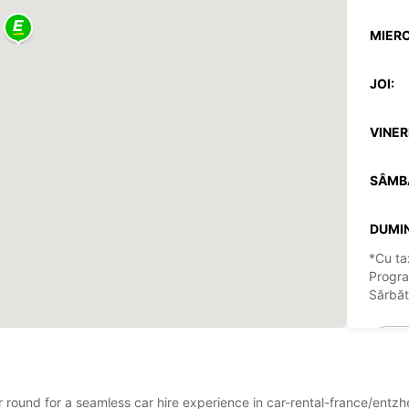
MIERC
JOI:
VINERI
SÂMB
DUMIN
*Cu ta
Progra
Sărbăto
ar round for a seamless car hire experience in car-rental-france/entz