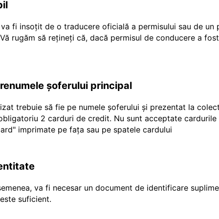
il
a fi insoțit de o traducere oficială a permisului sau de un
r Vă rugăm să rețineți că, dacă permisul de conducere a fost
prenumele șoferului principal
ilizat trebuie să fie pe numele șoferului și prezentat la cole
e obligatoriu 2 carduri de credit. Nu sunt acceptate carduril
"ecard" imprimate pe fața sau pe spatele cardului
entitate
emenea, va fi necesar un document de identificare suplimen
ste suficient.