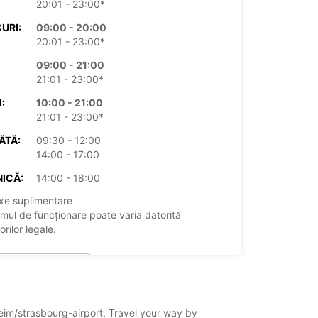
20:01 - 23:00*
URI:
09:00 - 20:00
20:01 - 23:00*
09:00 - 21:00
21:01 - 23:00*
:
10:00 - 21:00
21:01 - 23:00*
ĂTĂ:
09:30 - 12:00
14:00 - 17:00
ICĂ:
14:00 - 18:00
xe suplimentare
mul de funcționare poate varia datorită
rilor legale.
+33 (0) 977403278
Itinerariu
heim/strasbourg-airport. Travel your way by