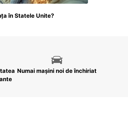
ța în Statele Unite?
itatea
Numai mașini noi de închiriat
tante