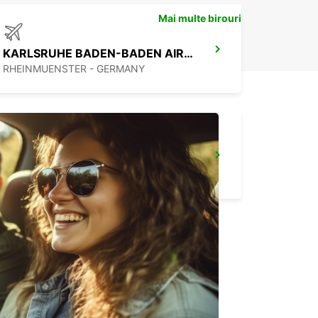
Mai multe birouri
KARLSRUHE BADEN-BADEN AIRPORT
RHEINMUENSTER - GERMANY
RASTATT MERCEDES-BENZ FORUM (DROP-OFF ONLY)
RASTATT - GERMANY