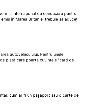
 permis internațional de conducere pentru
 emis în Marea Britanie, trebuie să aduceți
ctarea autovehiculului. Pentru unele
e de plată care poartă cuvintele "card de
tar, cum ar fi un pașaport sau o carte de