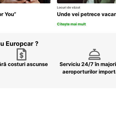
Locuri de văzut
or You”
Unde vei petrece vacan
Citește mai mult
cu Europcar ?
ără costuri ascunse
Serviciu 24/7 în major
aeroporturilor impor