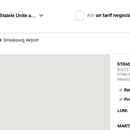
Am
un tarif negoci
Strasbourg Airport
STRA
ROUTE 
67960 
FRANC
Re
Pr
LUNI:
MARȚI