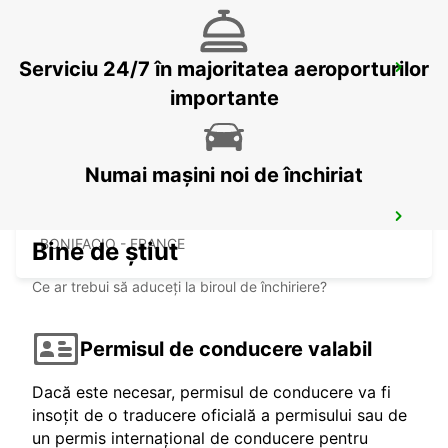
Serviciu 24/7 în majoritatea aeroporturilor
FIGARI AIRPORT
FIGARI - FRANCE
importante
Numai mașini noi de închiriat
BONIFACIO
BONIFACIO - FRANCE
Bine de știut
Ce ar trebui să aduceți la biroul de închiriere?
Permisul de conducere valabil
Dacă este necesar, permisul de conducere va fi
insoțit de o traducere oficială a permisului sau de
un permis internațional de conducere pentru