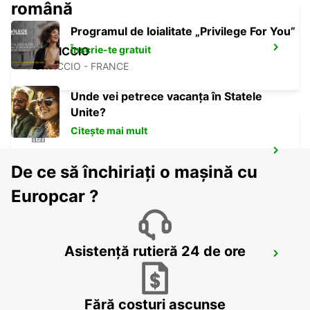
română
Programul de loialitate „Privilege For You”
Înscrie-te gratuit
PORTICCIO
PORTICCIO - FRANCE
Unde vei petrece vacanța în Statele
Unite?
Citește mai mult
PROPRIANO
De ce să închiriați o mașină cu
PROPRIANO - FRANCE
Europcar ?
Asistență rutieră 24 de ore
PORTO-VECCHIO
PORTO VECCHIO - FRANCE
Fără costuri ascunse