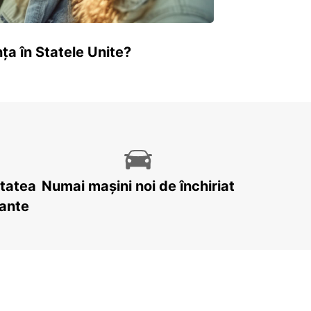
ța în Statele Unite?
itatea
Numai mașini noi de închiriat
tante