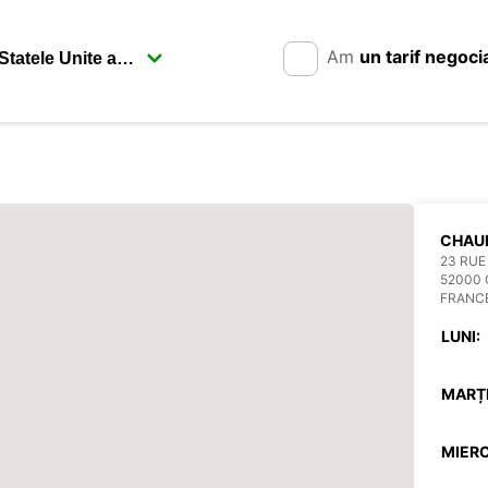
Am
un tarif negoci
CHAU
23 RUE
52000
FRANC
LUNI:
MARȚI
MIERC