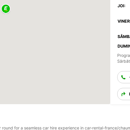
JOI:
VINERI
SÂMB
DUMIN
Progra
Sărbăto
ear round for a seamless car hire experience in car-rental-france/ch