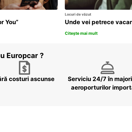
Locuri de văzut
or You”
Unde vei petrece vacan
Citește mai mult
cu Europcar ?
ără costuri ascunse
Serviciu 24/7 în major
aeroporturilor impor