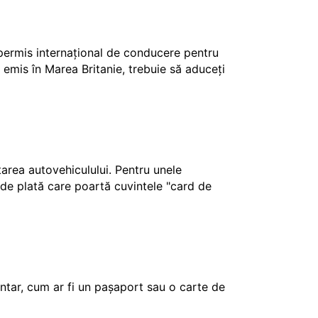
 permis internațional de conducere pentru
 emis în Marea Britanie, trebuie să aduceți
ctarea autovehiculului. Pentru unele
e de plată care poartă cuvintele "card de
tar, cum ar fi un pașaport sau o carte de