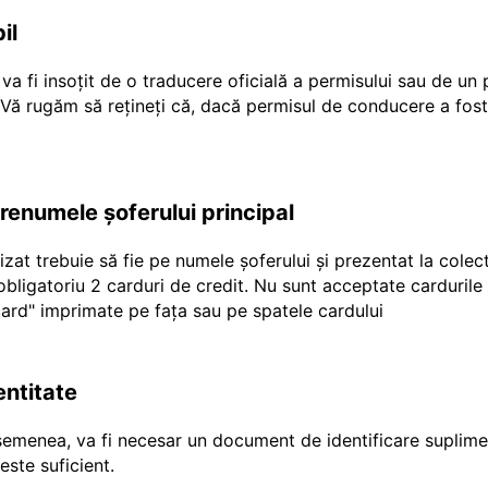
il
a fi insoțit de o traducere oficială a permisului sau de un
r Vă rugăm să rețineți că, dacă permisul de conducere a fost
prenumele șoferului principal
ilizat trebuie să fie pe numele șoferului și prezentat la cole
e obligatoriu 2 carduri de credit. Nu sunt acceptate carduril
"ecard" imprimate pe fața sau pe spatele cardului
entitate
emenea, va fi necesar un document de identificare suplimen
ste suficient.