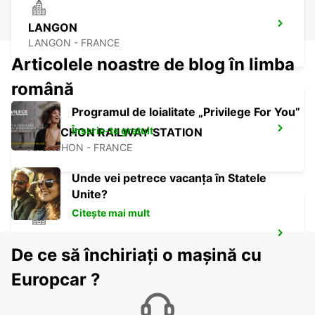
LANGON
LANGON - FRANCE
Articolele noastre de blog în limba
română
Programul de loialitate „Privilege For You”
Înscrie-te gratuit
ARCACHON RAILWAY STATION
ARCACHON - FRANCE
Unde vei petrece vacanța în Statele
Unite?
Citește mai mult
LESPARRE-MEDOC
De ce să închiriați o mașină cu
LESPARRE-MEDOC - FRANCE
Europcar ?