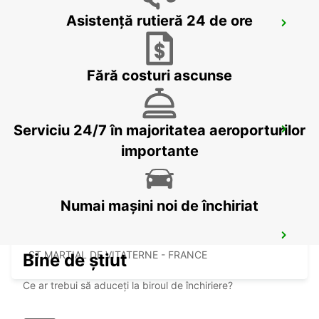
Asistență rutieră 24 de ore
BISCARROSSE
BISCARROSSE - FRANCE
Fără costuri ascunse
Serviciu 24/7 în majoritatea aeroporturilor
MARMANDE RAILWAY STATION
MARMANDE - FRANCE
importante
Numai mașini noi de închiriat
JONZAC
ST MARTIAL DE VITATERNE - FRANCE
Bine de știut
Ce ar trebui să aduceți la biroul de închiriere?