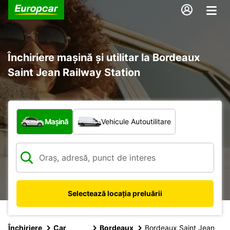
Închiriere mașină și utilitar la Bordeaux
Saint Jean Railway Station
Ce tip de vehicul?
Mașină
Vehicule Autoutilitare
Selectează locația preluării
Închiriere
Car
Bordeaux
Bordeaux Saint Jean