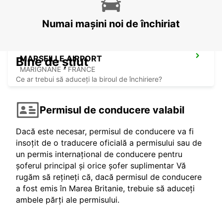
Numai mașini noi de închiriat
MARSEILLE AIRPORT
Bine de știut
MARIGNANE - FRANCE
Ce ar trebui să aduceți la biroul de închiriere?
Permisul de conducere valabil
Dacă este necesar, permisul de conducere va fi
insoțit de o traducere oficială a permisului sau de
un permis internațional de conducere pentru
șoferul principal și orice șofer suplimentar Vă
rugăm să rețineți că, dacă permisul de conducere
a fost emis în Marea Britanie, trebuie să aduceți
ambele părți ale permisului.