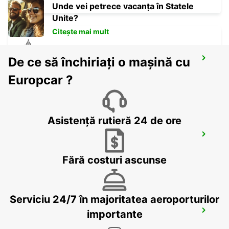
Unde vei petrece vacanța în Statele
Unite?
Citește mai mult
De ce să închiriați o mașină cu
SALON-DE-PROVENCE
SALON DE PROVENCE - FRANCE
Europcar ?
Asistență rutieră 24 de ore
PIERRELATTE
PIERRELATTE - FRANCE
Fără costuri ascunse
Serviciu 24/7 în majoritatea aeroporturilor
MARTIGUES PORT-DE-BOUC
importante
PORT DE BOUC - FRANCE