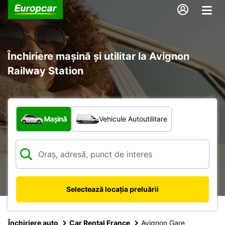
Închiriere mașină și utilitar la Avignon
Railway Station
Ce tip de vehicul?
Mașină
Vehicule Autoutilitare
Selectează locația preluării
Închiriere auto
Car Rental France
Avignon Gare