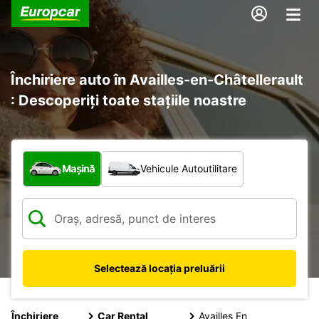
Închiriere auto în Availles-en-Châtellerault
: Descoperiți toate stațiile noastre
Ce tip de vehicul?
Mașină
Vehicule Autoutilitare
Selectează locația preluării
Închiriere
Car Rental
Availles En