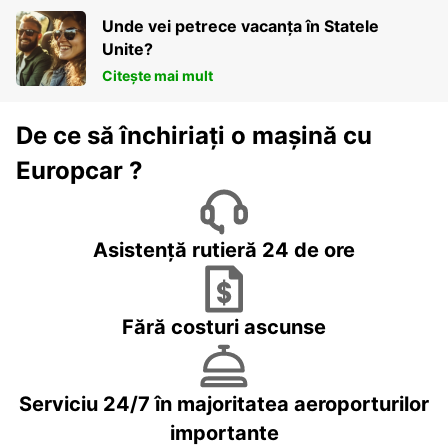
Unde vei petrece vacanța în Statele
Unite?
Citește mai mult
De ce să închiriați o mașină cu
Europcar ?
Asistență rutieră 24 de ore
Fără costuri ascunse
Serviciu 24/7 în majoritatea aeroporturilor
importante