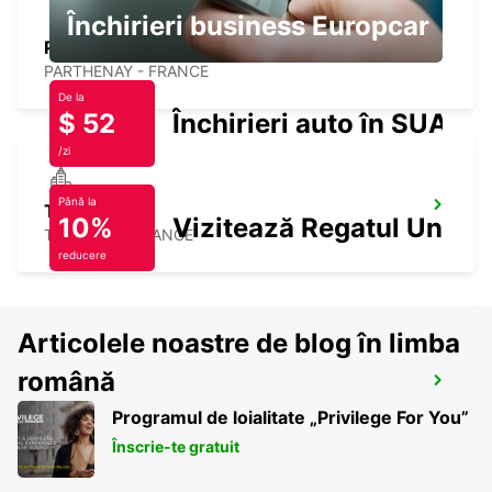
Închirieri business Europcar
PARTHENAY
PARTHENAY - FRANCE
De la
$ 52
Închirieri auto în SUA
/zi
Până la
THOUARS
10%
Vizitează Regatul Unit
THOUARS - FRANCE
reducere
Articolele noastre de blog în limba
TOURS SAINT-PIERRE-DES-CORPS
română
RAILWAY STATION
Programul de loialitate „Privilege For You”
SAINT PIERRE DES CORPS - FRANCE
Înscrie-te gratuit