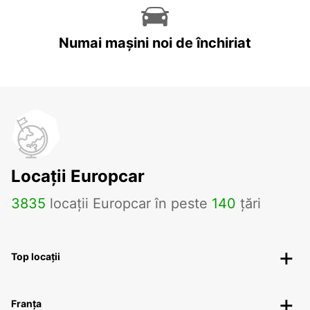
Numai mașini noi de închiriat
Locații Europcar
3835
locații Europcar în peste
140
țări
Top locații
Franța