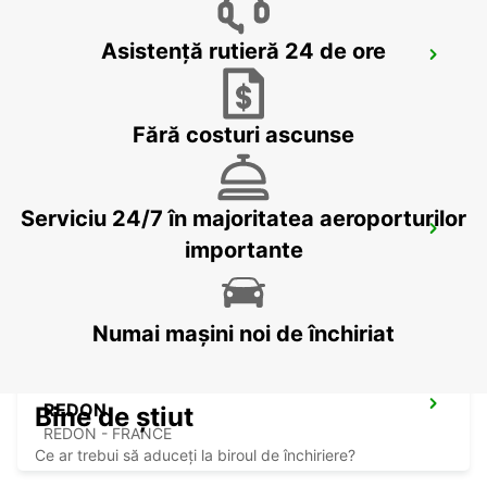
Asistență rutieră 24 de ore
PLOERMEL
PLOERMEL - FRANCE
Fără costuri ascunse
Serviciu 24/7 în majoritatea aeroporturilor
LA BAULE ESCOUBLAC RAILWAY
STATION
importante
LA BAULE - FRANCE
Numai mașini noi de închiriat
REDON
Bine de știut
REDON - FRANCE
Ce ar trebui să aduceți la biroul de închiriere?