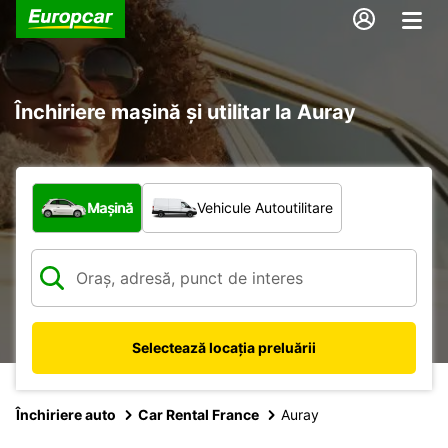
Închiriere mașină și utilitar la Auray
Ce tip de vehicul?
Mașină
Vehicule Autoutilitare
Selectează locația preluării
Închiriere auto
Car Rental France
Auray