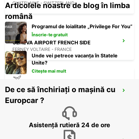
CHATELAINE - SWITZERLAND
Articolele noastre de blog în limba
română
Programul de loialitate „Privilege For You”
Înscrie-te gratuit
GENEVA AIRPORT FRENCH SIDE
FERNEY VOLTAIRE - FRANCE
Unde vei petrece vacanța în Statele
Unite?
Citește mai mult
De ce să închiriați o mașină cu
GENEVA COINTRIN AIRPORT GVA SWISS
SIDE
Europcar ?
GENEVA - SWITZERLAND
Asistență rutieră 24 de ore