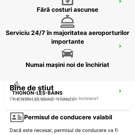
GENEVA VERNIER
Fără costuri ascunse
VERNIER - SWITZERLAND
Serviciu 24/7 în majoritatea aeroporturilor
importante
NYON
NYON - SWITZERLAND
Numai mașini noi de închiriat
Bine de știut
THONON-LES-BAINS
Ce ar trebui să aduceți la biroul de închiriere?
THONON LES BAINS - FRANCE
Permisul de conducere valabil
Dacă este necesar, permisul de conducere va fi