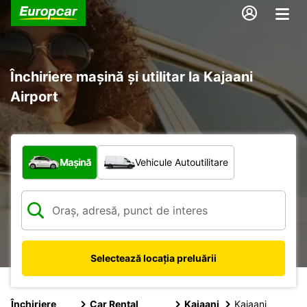
Închiriere mașină și utilitar la Kajaani
Airport
Ce tip de vehicul?
Mașină
Vehicule Autoutilitare
Selectează locația preluării
Închiriere
Car Rental
Kajaani
Kajaani