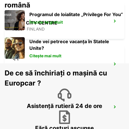
română
Programul de loialitate „Privilege For You”
Înscrie-te gratuit
OULU CITY CENTRE
OULU - FINLAND
Unde vei petrece vacanța în Statele
Unite?
Citește mai mult
KUOPIO AIRPORT
De ce să închiriați o mașină cu
TOIVALA - FINLAND
Europcar ?
Asistență rutieră 24 de ore
KUOPIO
TOIVALA - FINLAND
Fără costuri ascunse