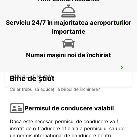
Serviciu 24/7 în majoritatea aeroporturilor
KUOPIO RAILWAY STATION
KUOPIO - FINLAND
importante
Numai mașini noi de închiriat
KUOPIO K-AUTO
KUOPIO - FINLAND
Bine de știut
Ce ar trebui să aduceți la biroul de închiriere?
Permisul de conducere valabil
Dacă este necesar, permisul de conducere va fi
insoțit de o traducere oficială a permisului sau de
un permis internațional de conducere pentru