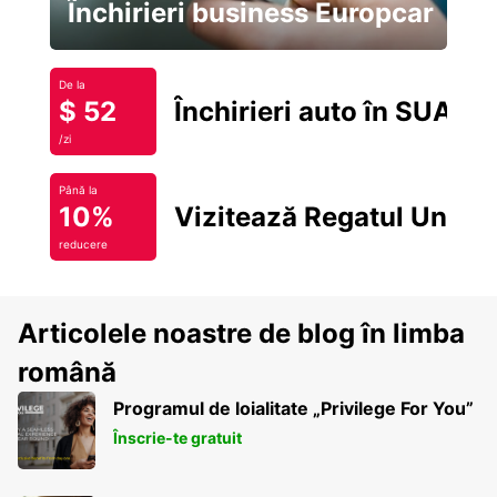
Închirieri business Europcar
De la
$ 52
Închirieri auto în SUA
/zi
Până la
10%
Vizitează Regatul Unit
reducere
Articolele noastre de blog în limba
română
Programul de loialitate „Privilege For You”
Înscrie-te gratuit