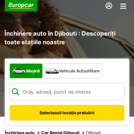
Închiriere auto în Djibouti : Descoperiți
toate stațiile noastre
Ce tip de vehicul?
Mașină
Vehicule Autoutilitare
Selectează locația preluării
Închiriere auto
Car Rental Djibouti
Djibouti