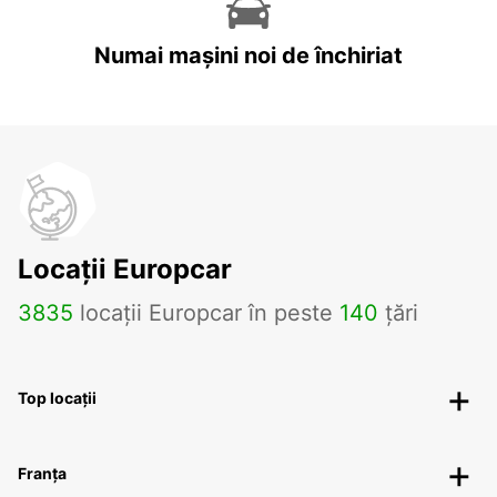
Numai mașini noi de închiriat
Locații Europcar
3835
locații Europcar în peste
140
țări
Top locații
Franța