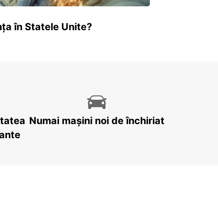
ța în Statele Unite?
itatea
Numai mașini noi de închiriat
tante