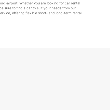
rilor legale.
rg-airport. Whether you are looking for car rental
be sure to find a car to suit your needs from our
rvice, offering flexible short- and long-term rental,
+45 (74) 427171
Itinerariu