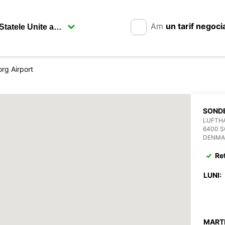
Am
un tarif negoci
rg Airport
SOND
LUFTH
6400 
DENMA
Re
LUNI:
MARȚI