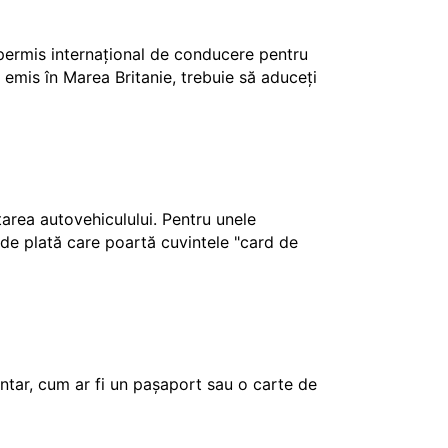
 permis internațional de conducere pentru
 emis în Marea Britanie, trebuie să aduceți
ctarea autovehiculului. Pentru unele
e de plată care poartă cuvintele "card de
tar, cum ar fi un pașaport sau o carte de