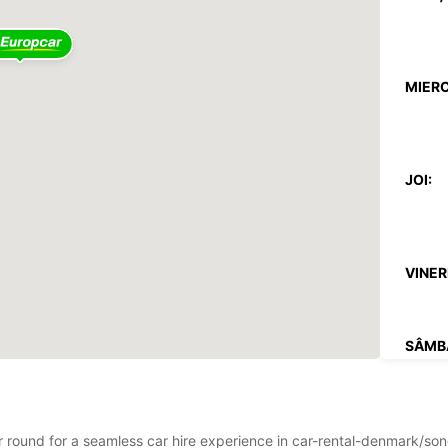
MIERC
JOI:
VINERI
SÂMB
DUMIN
Progra
ear round for a seamless car hire experience in car-rental-denmark/s