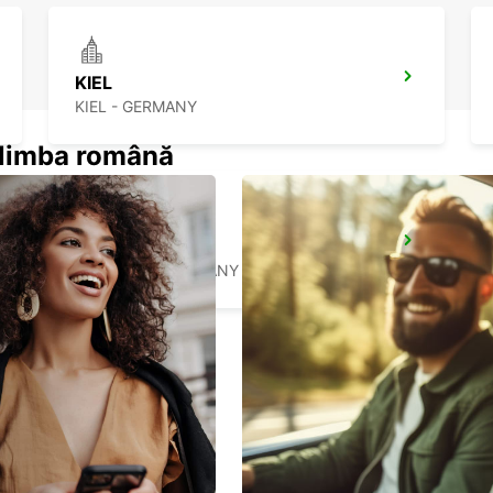
KIEL
KIEL - GERMANY
n limba română
SYLT AIRPORT
SYLT OST - GERMANY