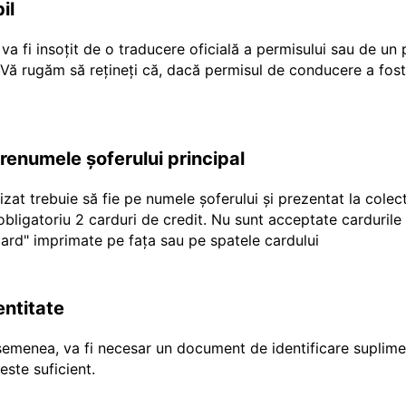
il
a fi insoțit de o traducere oficială a permisului sau de un
r Vă rugăm să rețineți că, dacă permisul de conducere a fost
prenumele șoferului principal
ilizat trebuie să fie pe numele șoferului și prezentat la cole
e obligatoriu 2 carduri de credit. Nu sunt acceptate carduril
"ecard" imprimate pe fața sau pe spatele cardului
entitate
emenea, va fi necesar un document de identificare suplimen
ste suficient.