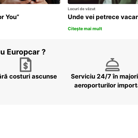
Locuri de văzut
or You”
Unde vei petrece vacan
Citește mai mult
cu Europcar ?
ără costuri ascunse
Serviciu 24/7 în major
aeroporturilor impor