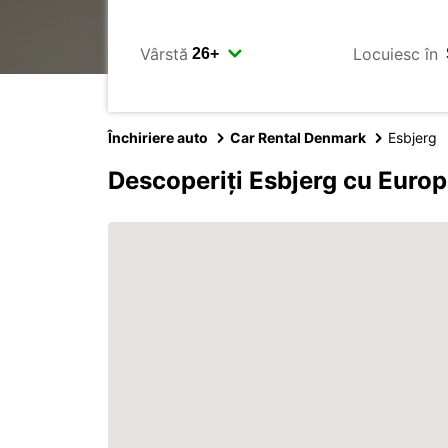
Vârstă
Locuiesc în
Închiriere auto
Car Rental Denmark
Esbjerg
Descoperiți Esbjerg cu Euro