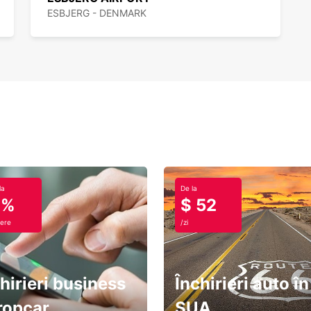
ESBJERG - DENMARK
la
De la
0%
$ 52
ere
/zi
hirieri business
Închirieri auto în
ropcar
SUA