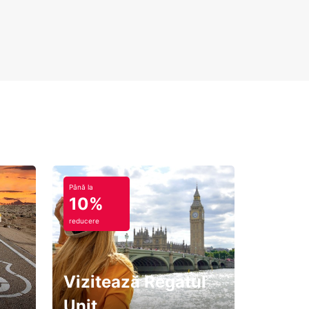
Până la
10%
reducere
Vizitează Regatul
Unit