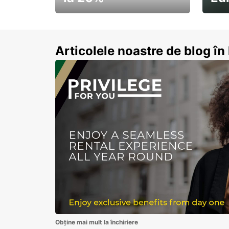
Pornește la drum cu
Abon
economii de vară
Articolele noastre de blog î
Obține mai mult la închiriere