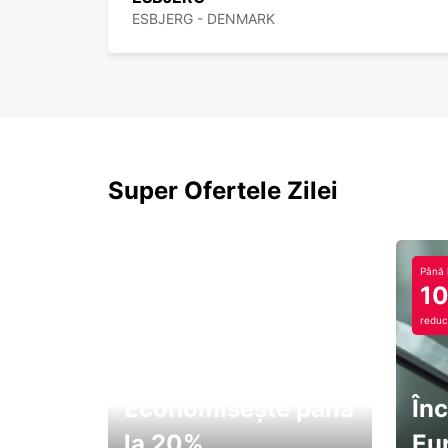
ESBJERG - DENMARK
Super Ofertele Zilei
Până 
1
reduc
Economisește până
Înc
la 20%
Eu