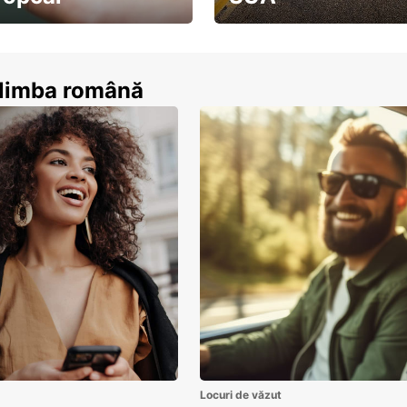
ează-te acum
descoperă țara pe șosea!
n limba română
Locuri de văzut