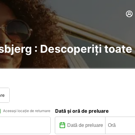
sbjerg : Descoperiți toate 
are
Dată și oră de preluare
Aceeași locație de returnare