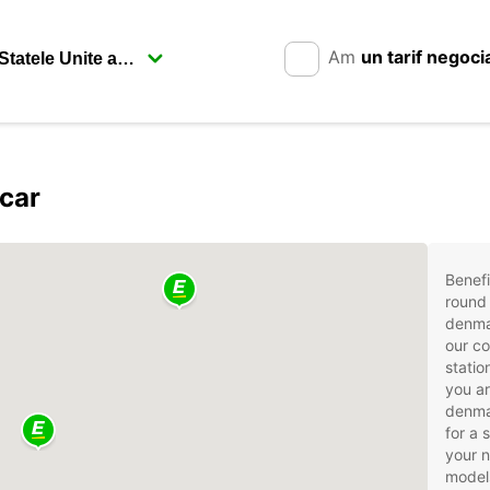
Am
un tarif negoci
pcar
Benefi
round 
denma
our co
statio
you ar
denmar
for a 
your 
models