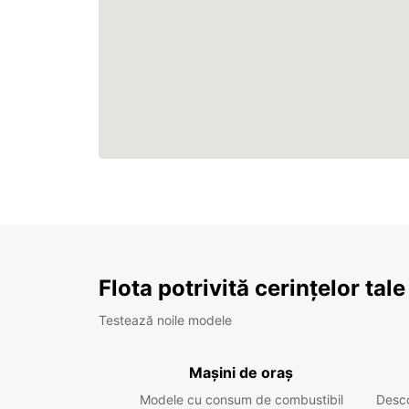
Flota potrivită cerințelor tale
Testează noile modele
Mașini de oraș
Modele cu consum de combustibil
Desc