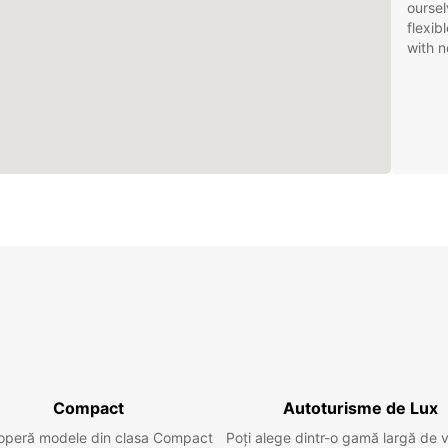
oursel
flexib
with n
Compact
Autoturisme de Lux
operă modele din clasa Compact
Poți alege dintr-o gamă largă de 