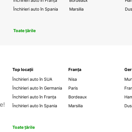
Închirieri auto în Franța
Bordeaux
Ha
Închirieri auto în Spania
Marsilia
Dus
Toate țările
Top locații
Franța
Ger
Închirieri auto în SUA
Nisa
Mu
Închirieri auto în Germania
Paris
Fra
Închirieri auto în Franța
Bordeaux
Ha
e!
Închirieri auto în Spania
Marsilia
Dus
Toate țările