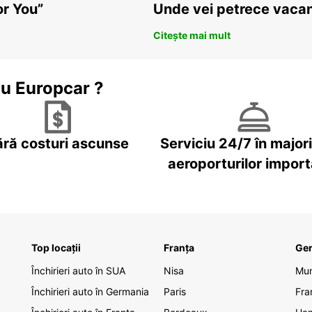
or You”
Unde vei petrece vacan
Citește mai mult
cu Europcar ?
ără costuri ascunse
Serviciu 24/7 în major
aeroporturilor impor
Top locații
Franța
Ge
Închirieri auto în SUA
Nisa
Mu
Închirieri auto în Germania
Paris
Fra