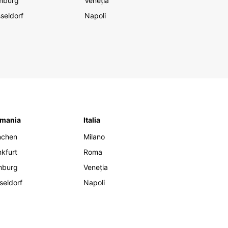
mburg
Veneția
seldorf
Napoli
mania
Italia
nchen
Milano
nkfurt
Roma
mburg
Veneția
seldorf
Napoli