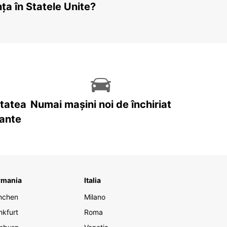
ța în Statele Unite?
itatea
Numai mașini noi de închiriat
tante
rmania
Italia
nchen
Milano
nkfurt
Roma