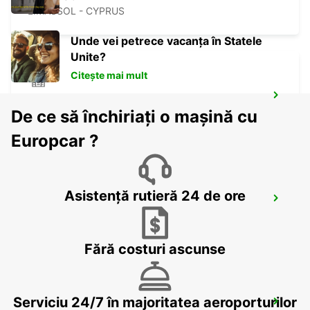
LIMASSOL - CYPRUS
Unde vei petrece vacanța în Statele
Unite?
Citește mai mult
NICOSIA
De ce să închiriați o mașină cu
NICOSIA - CYPRUS
Europcar ?
Asistență rutieră 24 de ore
LARNACA
LARNACA - CYPRUS
Fără costuri ascunse
Serviciu 24/7 în majoritatea aeroporturilor
LARNACA AIRPORT