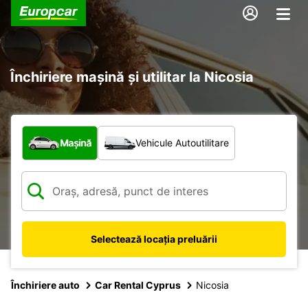
Închiriere mașină și utilitar la Nicosia
Ce tip de vehicul?
Mașină
Vehicule Autoutilitare
Selectează locația preluării
Închiriere auto
Car Rental Cyprus
Nicosia