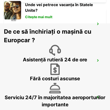
Unde vei petrece vacanța în Statele
Unite?
Citește mai mult
AYIA NAPA
De ce să închiriați o mașină cu
AYIA NAPA - CYPRUS
Europcar ?
Asistență rutieră 24 de ore
PAPHOS SERVICE CENTRE
PAPHOS - CYPRUS
Fără costuri ascunse
Serviciu 24/7 în majoritatea aeroporturilor
PAPHOS AIRPORT
PAPHOS - CYPRUS
importante