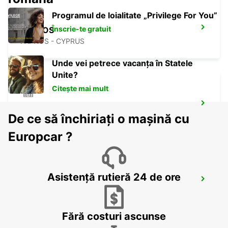
Programul de loialitate „Privilege For You”
Înscrie-te gratuit
PAPHOS
PAPHOS - CYPRUS
Unde vei petrece vacanța în Statele
Unite?
Citește mai mult
NICOSIA
De ce să închiriați o mașină cu
NICOSIA - CYPRUS
Europcar ?
Asistență rutieră 24 de ore
LARNACA
LARNACA - CYPRUS
Fără costuri ascunse