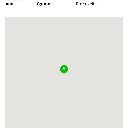
auto
Cyprus
Roosevelt