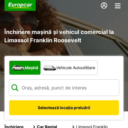
Închiriere mașină și vehicul comercial la
Limassol Franklin Roosevelt
Ce tip de vehicul?
Mașină
Vehicule Autoutilitare
Selectează locația preluării
Închiriere
Car Rental
Limassol Franklin