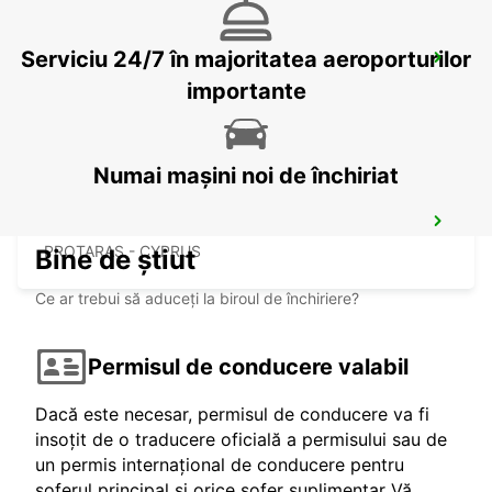
Serviciu 24/7 în majoritatea aeroporturilor
LARNACA AIRPORT
LARNACA - CYPRUS
importante
Numai mașini noi de închiriat
PROTARAS
PROTARAS - CYPRUS
Bine de știut
Ce ar trebui să aduceți la biroul de închiriere?
Permisul de conducere valabil
Dacă este necesar, permisul de conducere va fi
insoțit de o traducere oficială a permisului sau de
un permis internațional de conducere pentru
șoferul principal și orice șofer suplimentar Vă