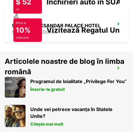
$ 52
Închirieri auto în SUA
/zi
Până la
SKOPJE ALEKSANDAR PALACE HOTEL
10%
Vizitează Regatul Unit
SKOPJE - MACEDONIA
reducere
Articolele noastre de blog în limba
SKOPJE HOTEL TCC GRAND PLAZA
română
SKOPJE - MACEDONIA
Programul de loialitate „Privilege For You”
Înscrie-te gratuit
Unde vei petrece vacanța în Statele
Unite?
Citește mai mult