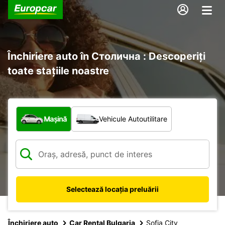
Închiriere auto în Столична : Descoperiți
toate stațiile noastre
Ce tip de vehicul?
Mașină
Vehicule Autoutilitare
Selectează locația preluării
Închiriere auto
Car Rental Bulgaria
Sofia City