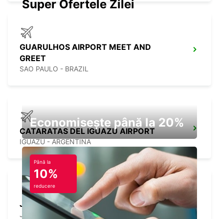
Super Ofertele Zilei
GUARULHOS AIRPORT MEET AND
GREET
SAO PAULO - BRAZIL
Economisește până la 20%
CATARATAS DEL IGUAZU AIRPORT
IGUAZU - ARGENTINA
Până la
10%
reducere
JOACABA
JOACABA - BRAZIL