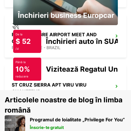
Închirieri business Europcar
PORTO ALEGRE AIRPORT MEET AND
De la
$ 52
Închirieri auto în SUA
GREET
PORTO ALEGRE - BRAZIL
/zi
Până la
10%
Vizitează Regatul Unit
reducere
ST CRUZ SIERRA APT VIRU VIRU
CHAUFFEUR
SANTA CRUZ DE LA SIERRA - BOLIVIA
Articolele noastre de blog în limba
română
Programul de loialitate „Privilege For You”
Înscrie-te gratuit