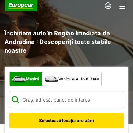
Închiriere auto în Região Imediata de
Andradina : Descoperiți toate stațiile
noastre
Ce tip de vehicul?
Mașină
Vehicule Autoutilitare
Selectează locația preluării