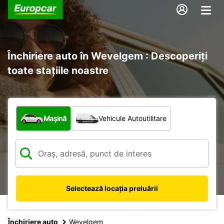
Închiriere auto în Wevelgem : Descoperiți
toate stațiile noastre
Ce tip de vehicul?
Mașină
Vehicule Autoutilitare
Selectează locația preluării
Închiriere auto
Wevelgem