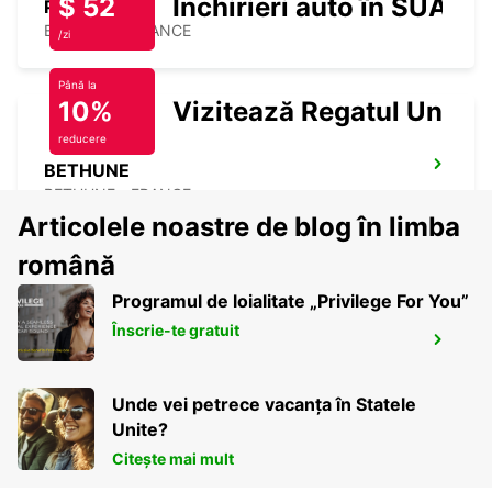
$ 52
Închirieri auto în SUA
POINT
BETHUNE - FRANCE
/zi
Până la
10%
Vizitează Regatul Unit
reducere
BETHUNE
BETHUNE - FRANCE
Articolele noastre de blog în limba
română
Programul de loialitate „Privilege For You”
Înscrie-te gratuit
VALENCIENNES RAILWAY STATION -
SERVICE POINT
VALENCIENNES - FRANCE
Unde vei petrece vacanța în Statele
Unite?
Citește mai mult